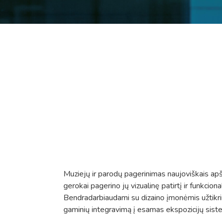
Muziejų ir parodų pagerinimas naujoviškais ap
gerokai pagerino jų vizualinę patirtį ir funkcion
Bendradarbiaudami su dizaino įmonėmis užtik
gaminių integravimą į esamas ekspozicijų sist