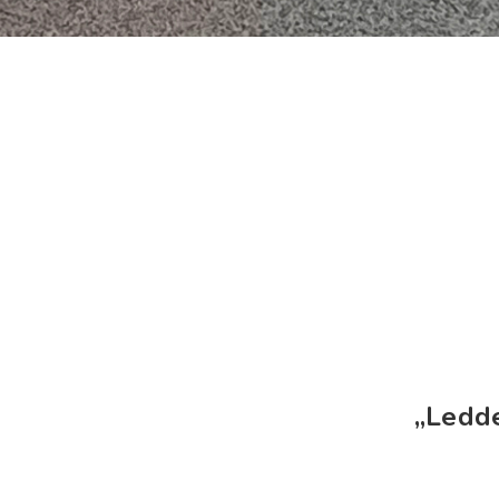
„Ledde