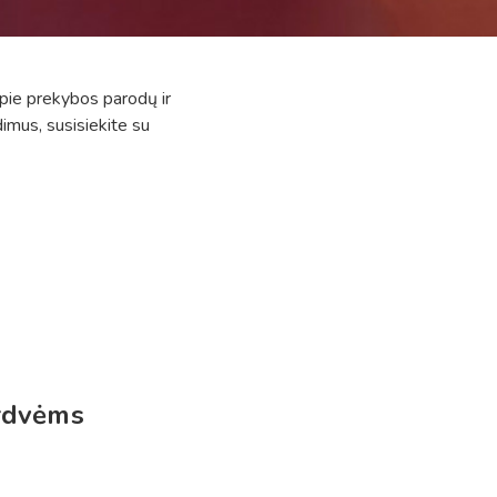
pie prekybos parodų ir
imus, susisiekite su
erdvėms