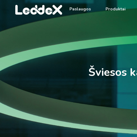
Paslaugos
Produktai
Šviesos k