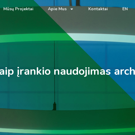
Mūsų Projektai
Apie Mus
Kontaktai
EN
aip įrankio naudojimas arch