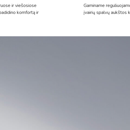
ruose ir viešosiose
Gaminame reguliuojamų 
padidino komfortą ir
įvairių spalvų aukštos 