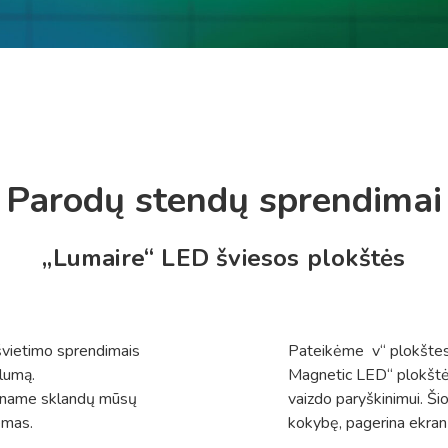
Parodų stendų sprendimai
„Lumaire“ LED šviesos plokštės
švietimo sprendimais
Pateikėme v“ plokštes,
alumą.
Magnetic LED“ plokštės
riname sklandų mūsų
vaizdo paryškinimui. Ši
emas.
kokybę, pagerina ekran